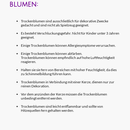
blumen:
Trockenblumen sind ausschließlich für dekorative Zwecke
gedacht und sind nicht als Spielzeug geeignet.
Es besteht Verschluckungsgefahr. Nicht für Kinder unter 3 Jahren
geeignet.
Einige Trockenblumen können Allergiesymptome verursachen.
Einige Trockenblumen können abfärben.
Trockenblumen können empfindlich auf hohe Luftfeuchtigkeit
reagieren.
Halten sie sie fern von Bereichen mit hoher Feuchtigkeit, da dies
zu Schimmelbildung führen kann.
Trockenblumen in Verbindung mit einer Kerze, dienen nur zur
reinen Dekoration.
Vor dem anzünden der Kerze müssen die Trockenblumen
unbedingt entfernt werden.
Trockenblumen sind leicht entflammbar und sollte von
Hitzequellen fern gehalten werden.