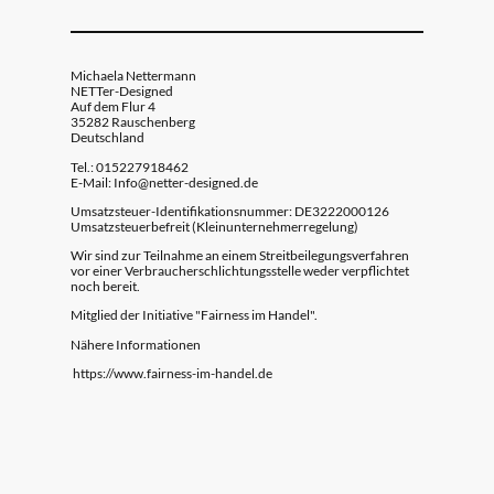
Michaela Nettermann
NETTer-Designed
Auf dem Flur 4
35282 Rauschenberg
Deutschland
Tel.: 015227918462
E-Mail: Info@netter-designed.de
Umsatzsteuer-Identifikationsnummer: DE3222000126
Umsatzsteuerbefreit (Kleinunternehmerregelung)
Wir sind zur Teilnahme an einem Streitbeilegungsverfahren
vor einer Verbraucherschlichtungsstelle weder verpflichtet
noch bereit.
Mitglied der Initiative "Fairness im Handel".
Nähere Informationen
https://www.fairness-im-handel.de